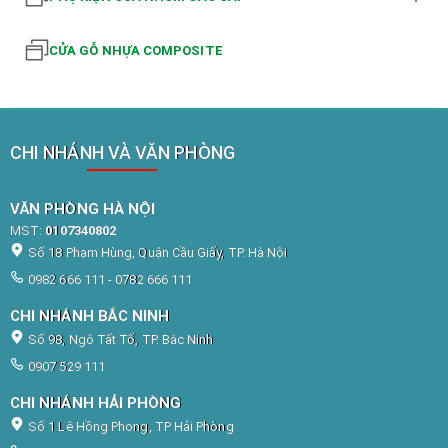
CỬA GỖ NHỰA COMPOSITE
CHI NHÁNH VÀ VĂN PHÒNG
VĂN PHÒNG HÀ NỘI
MST:
0107340802
Số 18 Phạm Hùng, Quận Cầu Giấy, TP. Hà Nội
0982 666 111 - 0782 666 111
CHI NHÁNH BẮC NINH
Số 98, Ngô Tất Tố, TP. Bắc Ninh
0907 529 111
CHI NHÁNH HẢI PHÒNG
Số 1 Lê Hồng Phong, TP Hải Phòng