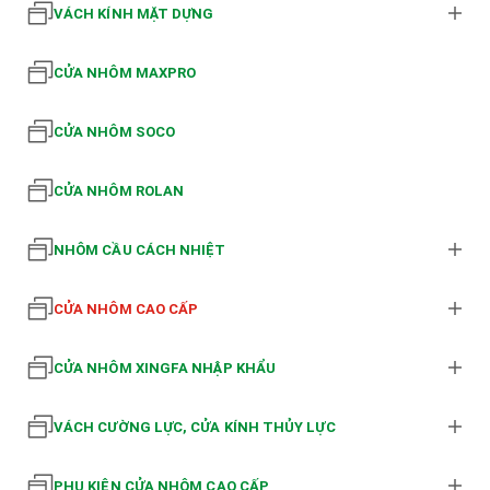
VÁCH KÍNH MẶT DỰNG
CỬA NHÔM MAXPRO
CỬA NHÔM SOCO
CỬA NHÔM ROLAN
NHÔM CẦU CÁCH NHIỆT
CỬA NHÔM CAO CẤP
CỬA NHÔM XINGFA NHẬP KHẨU
VÁCH CƯỜNG LỰC, CỬA KÍNH THỦY LỰC
PHỤ KIỆN CỬA NHÔM CAO CẤP