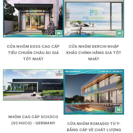
CỬA NHÔM EOSS CAO CẤP
CỬA NHÔM DERCHI NHẬP
TIÊU CHUẨN CHÂU ÂU GIÁ
KHẨU CHÍNH HÃNG GIÁ TỐT
TỐT NHẤT
NHẤT
NHÔM CAO CẤP SCHÜCO
(SCHUCO) - GERMANY
CỬA NHÔM ROMADIO TỪ Ý-
ĐẲNG CẤP VỀ CHẤT LƯỢNG