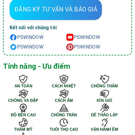
ĐĂNG KÝ TƯ VẤN VÀ BÁO GIÁ
Kết nối với chúng tôi
PSWINDOW
PSWINDOW
PSWINDOW
PSWINDOW
Tính năng - Ưu điểm
AN TOÀN
CÁCH NHIỆT
CHỐNG THẤM
CHỐNG VA ĐẬP
CÁCH ÂM
KÍN GIÓ
ĐỘ BỀN CAO
CHỐNG TRÀN
DỂ THÁO LẮP
THẨM MỸ
TUỔI THỌ CAO
VẬN HÀNH ÊM