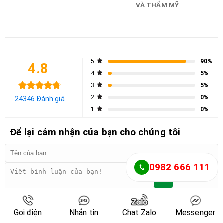
VÀ THẨM MỸ
5
90%
4.8
4
5%
3
5%
2
0%
24346 Đánh giá
1
0%
Để lại cảm nhận của bạn cho chúng tôi
0982 666 111
Gọi điện
Nhắn tin
Chat Zalo
Messenger