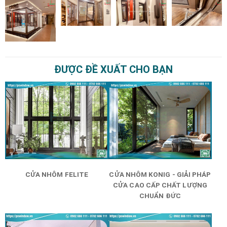
ĐƯỢC ĐỀ XUẤT CHO BẠN
CỬA NHÔM FELITE
CỬA NHÔM KONIG - GIẢI PHÁP
CỬA CAO CẤP CHẤT LƯỢNG
CHUẨN ĐỨC