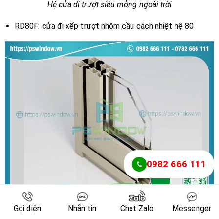
Hệ cửa đi trượt siêu mỏng ngoài trời
RD80F: cửa đi xếp trượt nhôm cầu cách nhiệt hệ 80
0982 666 111
Gọi điện
Nhắn tin
Chat Zalo
Messenger
Hệ cửa xếp trượt RD80F