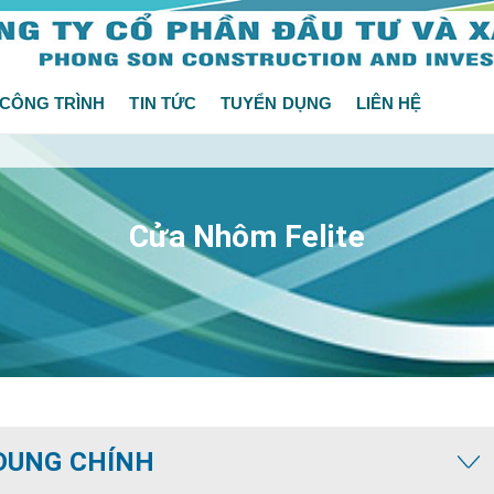
CÔNG TRÌNH
TIN TỨC
TUYỂN DỤNG
LIÊN HỆ
Cửa Nhôm Felite
DUNG CHÍNH