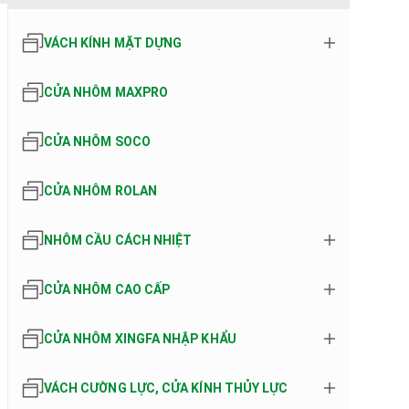
VÁCH KÍNH MẶT DỰNG
CỬA NHÔM MAXPRO
CỬA NHÔM SOCO
CỬA NHÔM ROLAN
NHÔM CẦU CÁCH NHIỆT
CỬA NHÔM CAO CẤP
CỬA NHÔM XINGFA NHẬP KHẨU
VÁCH CƯỜNG LỰC, CỬA KÍNH THỦY LỰC