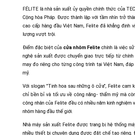
FÉLITE là nhà sản xuất ủy quyền chính thức của TE
Cộng hòa Pháp. Được thành lập với tầm nhìn trở thà
cao cấp hàng đầu Việt Nam, Felite đã khẳng định 
lượng vượt trội.
Điểm đặc biệt của
cửa nhôm Felite
chính là việc s
nghệ sản xuất được chuyển giao trực tiếp từ chín
may đo riêng cho từng công trình tại Việt Nam, đá
mỹ.
Với slogan "Tinh hoa sau những ô cửa", Felite ca
chỉ bền bỉ và tối ưu về công năng- thẩm mỹ mà còn
công nhân của Felite đều có nhiều năm kinh nghiệm 
nhôm hàng đầu thế giới.
Nhà máy sản xuất Felite được trang bị hệ thống máy
nhiều thiết bị chuyên dụng được đặt chế tạo riêng.