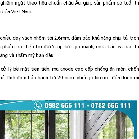
ghiêm ngặt theo tiêu chuẩn châu Âu, giúp sản phẩm có tuổi t
i của Việt Nam.
 chiều dày vách nhôm tới 2.6mm, đảm bảo khả năng chịu tải trọ
Sản phẩm có thể chịu được áp lực gió mạnh, mưa bão và các t
 năng và thẩm mỹ ban đầu.
 xử lý bề mặt tiên tiến: mạ anode cao cấp chống ăn mòn, chố
hủ tĩnh điện bảo hành tới 20 năm, chống chịu mọi điều kiện m