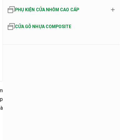
PHỤ KIỆN CỬA NHÔM CAO CẤP
CỬA GỖ NHỰA COMPOSITE
am
áp
và