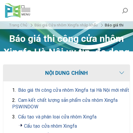
MENU
Trang Chủ
Báo giá Cửa nhôm Xingfa nhập khẩu
Báo giá thi côn
Báo giá thi công cửa nhôm
Xingfa Hà Nội uy tín, đa dạng
mẫu mã
NỘI DUNG CHÍNH
1.
Báo giá thi công cửa nhôm Xingfa tại Hà Nội mới nhất
2.
Cam kết chất lượng sản phẩm cửa nhôm Xingfa
PSWINDOW
3.
Cấu tạo và phân loại cửa nhôm Xingfa
Cấu tạo cửa nhôm Xingfa