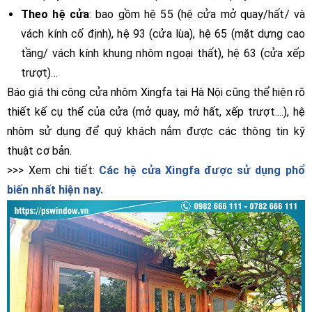
Theo hệ cửa
: bao gồm hệ 55 (hệ cửa mở quay/hất/ và
vách kính cố định), hệ 93 (cửa lùa), hệ 65 (mặt dựng cao
tầng/ vách kính khung nhôm ngoại thất), hệ 63 (cửa xếp
trượt)...
Báo giá thi công cửa nhôm Xingfa tại Hà Nội cũng thể hiện rõ
thiết kế cụ thể của cửa (mở quay, mở hất, xếp trượt....), hệ
nhôm sử dụng để quý khách nắm được các thông tin kỹ
thuật cơ bản.
>>> Xem chi tiết:
Các hệ cửa Xingfa được sử dụng phổ
biến nhất hiện nay.