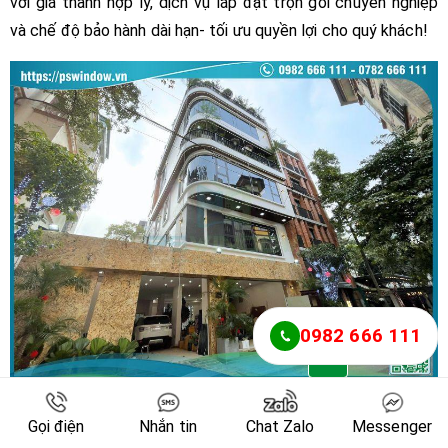
với giá thành hợp lý, dịch vụ lắp đặt trọn gói chuyên nghiệp
và chế độ bảo hành dài hạn- tối ưu quyền lợi cho quý khách!
0982 666 111
Pswindow lắp đặt cửa Xingfa xám đá cho nhà phố hiện đại
Gọi điện
Nhắn tin
Chat Zalo
Messenger
tại Trần Quang Diệu