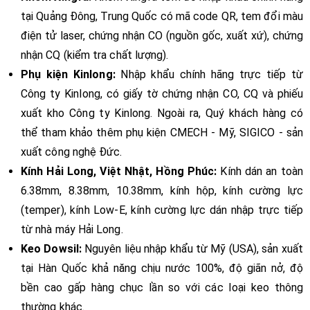
tại Quảng Đông, Trung Quốc có mã code QR, tem đổi màu
điện tử laser, chứng nhận CO (nguồn gốc, xuất xứ), chứng
nhận CQ (kiểm tra chất lượng).
Phụ kiện Kinlong:
Nhập khẩu chính hãng trực tiếp từ
Công ty Kinlong, có giấy tờ chứng nhận CO, CQ và phiếu
xuất kho Công ty Kinlong. Ngoài ra, Quý khách hàng có
thể tham khảo thêm phụ kiện CMECH - Mỹ, SIGICO - sản
xuất công nghệ Đức.
Kính Hải Long, Việt Nhật, Hồng Phúc:
Kính dán an toàn
6.38mm, 8.38mm, 10.38mm, kính hộp, kính cường lực
(temper), kính Low-E, kính cường lực dán nhập trực tiếp
từ nhà máy Hải Long.
Keo Dowsil:
Nguyên liệu nhập khẩu từ Mỹ (USA), sản xuất
tại Hàn Quốc khả năng chịu nước 100%, độ giãn nở, độ
bền cao gấp hàng chục lần so với các loại keo thông
thường khác.