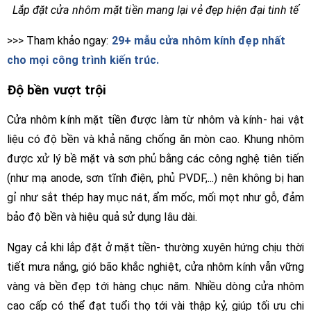
Lắp đặt cửa nhôm mặt tiền mang lại vẻ đẹp hiện đại tinh tế
>>> Tham khảo ngay:
29+ mẫu cửa nhôm kính đẹp nhất
cho mọi công trình kiến trúc.
Độ bền vượt trội
Cửa nhôm kính mặt tiền được làm từ nhôm và kính- hai vật
liệu có độ bền và khả năng chống ăn mòn cao. Khung nhôm
được xử lý bề mặt và sơn phủ bằng các công nghệ tiên tiến
(như mạ anode, sơn tĩnh điện, phủ PVDF,...) nên không bị han
gỉ như sắt thép hay mục nát, ẩm mốc, mối mọt như gỗ, đảm
bảo độ bền và hiệu quả sử dụng lâu dài.
Ngay cả khi lắp đặt ở mặt tiền- thường xuyên hứng chịu thời
tiết mưa nắng, gió bão khắc nghiệt, cửa nhôm kính vẫn vững
vàng và bền đẹp tới hàng chục năm. Nhiều dòng cửa nhôm
cao cấp có thể đạt tuổi thọ tới vài thập kỷ, giúp tối ưu chi