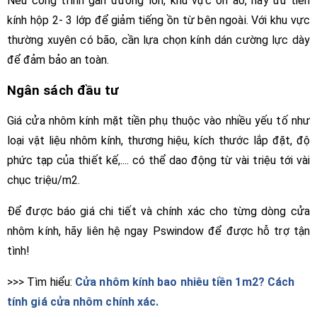
Nếu công trình gần đường lớn, khu vực ồn ào, hãy ưu tiên
kính hộp 2- 3 lớp để giảm tiếng ồn từ bên ngoài. Với khu vực
thường xuyên có bão, cần lựa chọn kính dán cường lực dày
để đảm bảo an toàn.
Ngân sách đầu tư
Giá cửa nhôm kính mặt tiền phụ thuộc vào nhiều yếu tố như
loại vật liệu nhôm kính, thương hiệu, kích thước lắp đặt, độ
phức tạp của thiết kế,.... có thể dao động từ vài triệu tới vài
chục triệu/m2.
Để được báo giá chi tiết và chính xác cho từng dòng cửa
nhôm kính, hãy liên hệ ngay Pswindow để được hỗ trợ tận
tình!
>>> Tìm hiểu:
Cửa nhôm kính bao nhiêu tiền 1m2? Cách
tính giá cửa nhôm chính xác.