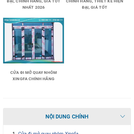
ĐẠI, CHÍNH HÃNG, GIÁ TỐT
CHÍNH HÃNG, THIẾT KẾ HIỆN
NHẤT 2026
ĐẠI, GIÁ TỐT
CỬA ĐI MỞ QUAY NHÔM
XINGFA CHÍNH HÃNG
NỘI DUNG CHÍNH
1.
Cửa đi mở quay nhôm Xingfa