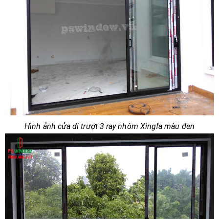
Hình ảnh cửa đi trượt 3 ray nhôm Xingfa màu đen