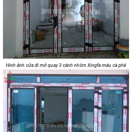
Hình ảnh cửa đi mở quay 3 cánh nhôm Xingfa màu cà phê