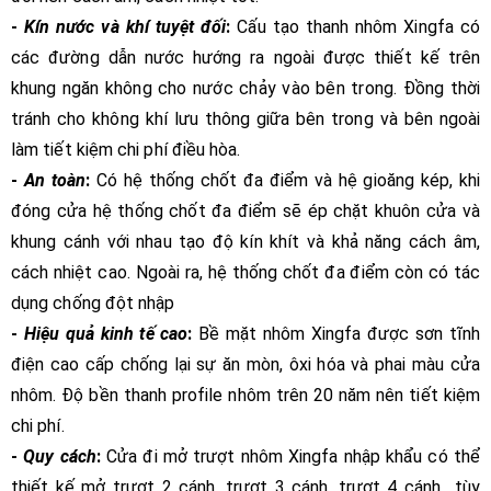
-
Kín nước và khí tuyệt đối
:
Cấu tạo thanh nhôm Xingfa có
các đường dẫn nước hướng ra ngoài được thiết kế trên
khung ngăn không cho nước chảy vào bên trong. Đồng thời
tránh cho không khí lưu thông giữa bên trong và bên ngoài
làm tiết kiệm chi phí điều hòa.
-
An toàn
:
Có hệ thống chốt đa điểm và hệ gioăng kép, khi
đóng cửa hệ thống chốt đa điểm sẽ ép chặt khuôn cửa và
khung cánh với nhau tạo độ kín khít và khả năng cách âm,
cách nhiệt cao. Ngoài ra, hệ thống chốt đa điểm còn có tác
dụng chống đột nhập
-
Hiệu quả kinh tế cao
:
Bề mặt nhôm Xingfa được sơn tĩnh
điện cao cấp chống lại sự ăn mòn, ôxi hóa và phai màu cửa
nhôm. Độ bền thanh profile nhôm trên 20 năm nên tiết kiệm
chi phí.
-
Quy cách
:
Cửa đi mở trượt nhôm Xingfa nhập khẩu có thể
thiết kế mở trượt 2 cánh, trượt 3 cánh, trượt 4 cánh.. tùy