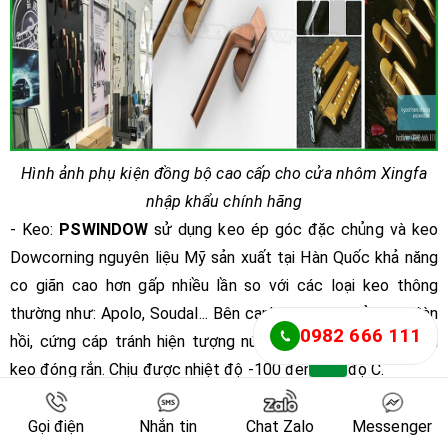
Hình ảnh phụ kiện đồng bộ cao cấp cho cửa nhôm Xingfa
nhập khẩu chính hãng
- Keo:
PSWINDOW
sử dụng keo ép góc đặc chủng và keo
Dowcorning nguyên liệu Mỹ sản xuất tại Hàn Quốc khả năng
co giãn cao hơn gấp nhiều lần so với các loại keo thông
thường như: Apolo, Soudal... Bên cạnh đó tăng khả năng đàn
0982 666 111
hồi, cứng cáp tránh hiện tượng nứt góc, biến dạng cửa khi
keo đóng rắn. Chịu được nhiệt độ -100 đến 150 độ C.
Gọi điện
Nhắn tin
Chat Zalo
Messenger