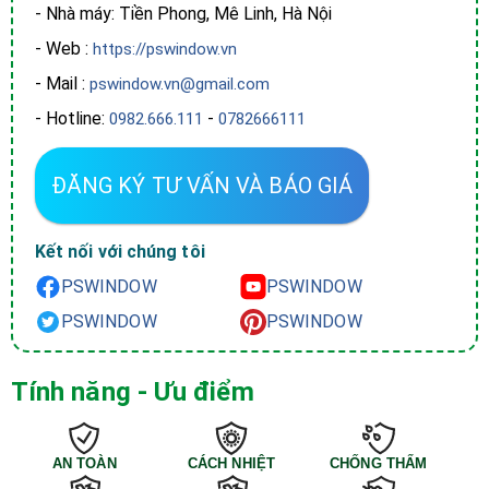
- Nhà máy: Tiền Phong, Mê Linh, Hà Nội
- Web :
https://pswindow.vn
- Mail :
pswindow.vn@gmail.com
- Hotline:
-
0982.666.111
0782666111
ĐĂNG KÝ TƯ VẤN VÀ BÁO GIÁ
Kết nối với chúng tôi
PSWINDOW
PSWINDOW
PSWINDOW
PSWINDOW
Tính năng - Ưu điểm
AN TOÀN
CÁCH NHIỆT
CHỐNG THẤM