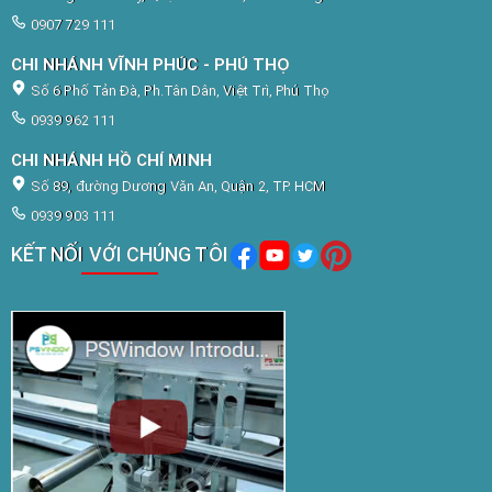
0907 729 111
CHI NHÁNH VĨNH PHÚC - PHÚ THỌ
Số 6 Phố Tản Đà, Ph.Tân Dân, Việt Trì, Phú Thọ
0939 962 111
CHI NHÁNH HỒ CHÍ MINH
Số 89, đường Dương Văn An, Quận 2, TP. HCM
0939 903 111
KẾT NỐI VỚI CHÚNG TÔI