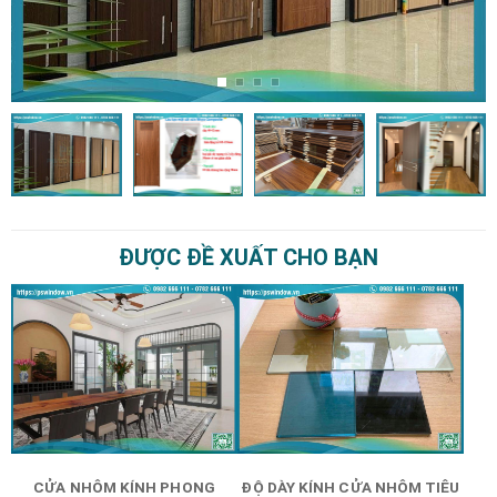
ĐƯỢC ĐỀ XUẤT CHO BẠN
CỬA NHÔM KÍNH PHONG
ĐỘ DÀY KÍNH CỬA NHÔM TIÊU