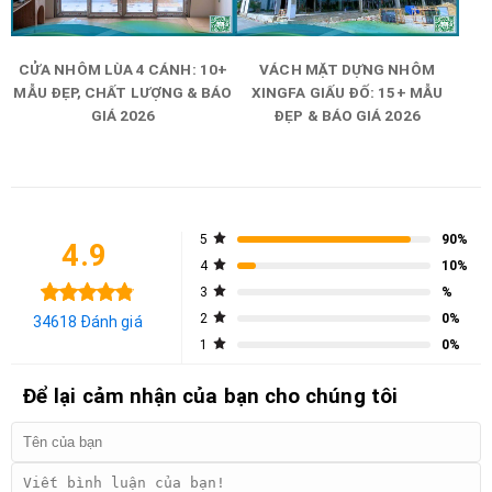
CỬA NHÔM LÙA 4 CÁNH: 10+
VÁCH MẶT DỰNG NHÔM
MẪU ĐẸP, CHẤT LƯỢNG & BÁO
XINGFA GIẤU ĐỐ: 15+ MẪU
GIÁ 2026
ĐẸP & BÁO GIÁ 2026
5
90%
4.9
4
10%
3
%
2
0%
34618 Đánh giá
1
0%
Để lại cảm nhận của bạn cho chúng tôi