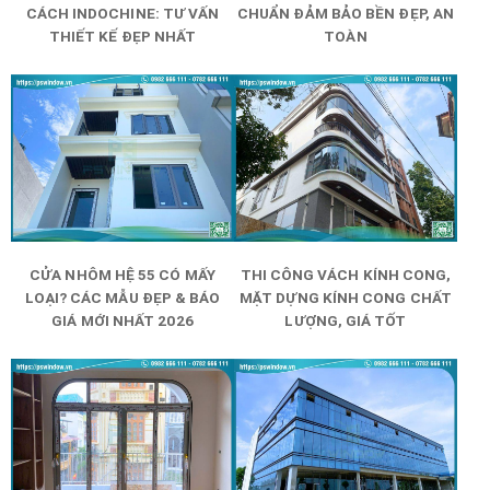
CÁCH INDOCHINE: TƯ VẤN
CHUẨN ĐẢM BẢO BỀN ĐẸP, AN
THIẾT KẾ ĐẸP NHẤT
TOÀN
CỬA NHÔM HỆ 55 CÓ MẤY
THI CÔNG VÁCH KÍNH CONG,
LOẠI? CÁC MẪU ĐẸP & BÁO
MẶT DỰNG KÍNH CONG CHẤT
GIÁ MỚI NHẤT 2026
LƯỢNG, GIÁ TỐT