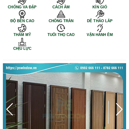
CHỐNG VA ĐẬP
CÁCH ÂM
KÍN GIÓ
ĐỘ BỀN CAO
CHỐNG TRÀN
DỂ THÁO LẮP
THẨM MỸ
TUỔI THỌ CAO
VẬN HÀNH ÊM
CHỊU LỰC