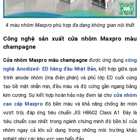
4 màu nhôm Maxpro phù hợp đa dạng không gian nội thất
Công nghệ sản xuất cửa nhôm Maxpro màu
champagne
Cửa nhôm Maxpro màu champagne
được ứng dụng
công
nghệ Anodized- ED hàng đầu Nhật Bản
, kết hợp giữa quá
trình anode nhôm (mạ điện phân) và phủ lớp ED cuối cùng
tạo bề mặt nhẵn mịn, đều màu và độ cứng gần ngang bằng
kim cương. Sự kết hợp hoàn hảo này đem lại cho
cửa nhôm
cao cấp Maxpro
độ bền màu và khả năng chống ăn mòn
vượt trội, đáp ứng tiêu chuẩn JIS H8602 Class A1. Đây là
tiêu chuẩn cao nhất trong ngành chứng minh độ bền bỉ của
nhôm ngay cả khi sử dụng trong những môi trường khắc
nghiệt như các khu vực ven biển đảo.