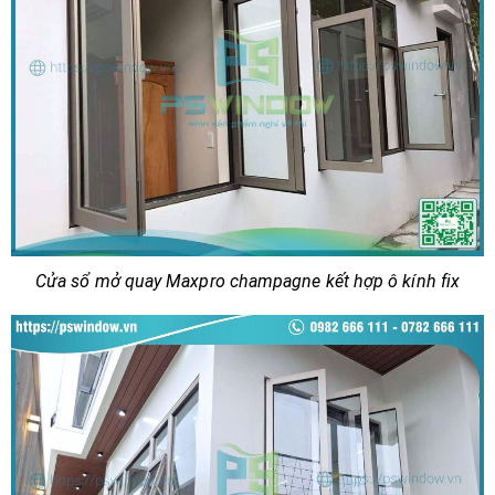
Cửa sổ mở quay Maxpro champagne kết hợp ô kính fix