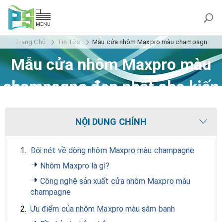
MENU
Trang Chủ
Tin Tức
Mẫu cửa nhôm Maxpro màu champagne đẹp n
Mẫu cửa nhôm Maxpro màu
champagne đẹp nhất cho kiến
trúc hiện đại
NỘI DUNG CHÍNH
1.
Đôi nét về dòng nhôm Maxpro màu champagne
Nhôm Maxpro là gì?
Công nghệ sản xuất cửa nhôm Maxpro màu
champagne
2.
Ưu điểm của nhôm Maxpro màu sâm banh