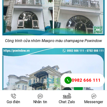
Công trình cửa nhôm Maxpro màu champagne Pswindow
0982 666 111
Gọi điện
Nhắn tin
Chat Zalo
Messenger