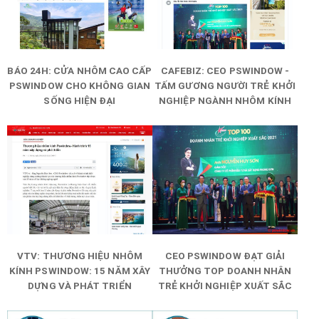
BÁO 24H: CỬA NHÔM CAO CẤP
CAFEBIZ: CEO PSWINDOW -
PSWINDOW CHO KHÔNG GIAN
TẤM GƯƠNG NGƯỜI TRẺ KHỞI
SỐNG HIỆN ĐẠI
NGHIỆP NGÀNH NHÔM KÍNH
VTV: THƯƠNG HIỆU NHÔM
CEO PSWINDOW ĐẠT GIẢI
KÍNH PSWINDOW: 15 NĂM XÂY
THƯỞNG TOP DOANH NHÂN
DỰNG VÀ PHÁT TRIỂN
TRẺ KHỞI NGHIỆP XUẤT SẮC