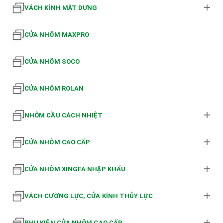
VÁCH KÍNH MẶT DỰNG
CỬA NHÔM MAXPRO
CỬA NHÔM SOCO
CỬA NHÔM ROLAN
NHÔM CẦU CÁCH NHIỆT
CỬA NHÔM CAO CẤP
CỬA NHÔM XINGFA NHẬP KHẨU
VÁCH CƯỜNG LỰC, CỬA KÍNH THỦY LỰC
PHỤ KIỆN CỬA NHÔM CAO CẤP