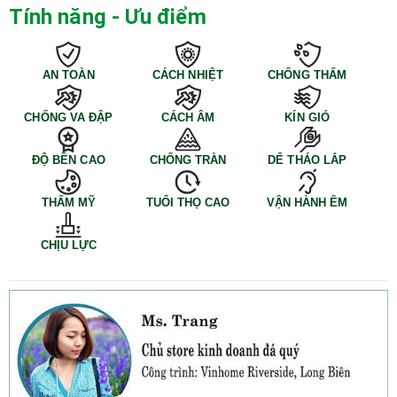
Tính năng - Ưu điểm
AN TOÀN
CÁCH NHIỆT
CHỐNG THẤM
CHỐNG VA ĐẬP
CÁCH ÂM
KÍN GIÓ
ĐỘ BỀN CAO
CHỐNG TRÀN
DỂ THÁO LẮP
THẨM MỸ
TUỔI THỌ CAO
VẬN HÀNH ÊM
CHỊU LỰC