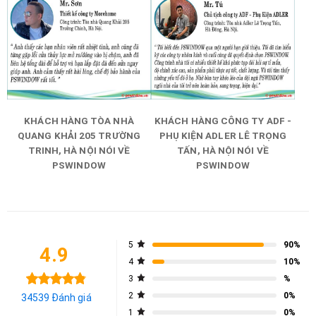
KHÁCH HÀNG TÒA NHÀ
KHÁCH HÀNG CÔNG TY ADF -
QUANG KHẢI 205 TRƯỜNG
PHỤ KIỆN ADLER LÊ TRỌNG
TRINH, HÀ NỘI NÓI VỀ
TẤN, HÀ NỘI NÓI VỀ
PSWINDOW
PSWINDOW
5
90%
4.9
4
10%
3
%
2
0%
34539 Đánh giá
1
0%