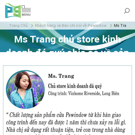
MENU
Trang Chủ
Khách hàng và Báo chí nói về Pswindow
Ms Trang c
Ms Trang chủ store kinh
doanh đá quý chia sẻ về sản
phẩm của PSWINDOW