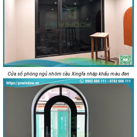
Cửa sổ phòng ngủ nhôm cầu Xingfa nhập khẩu màu đen