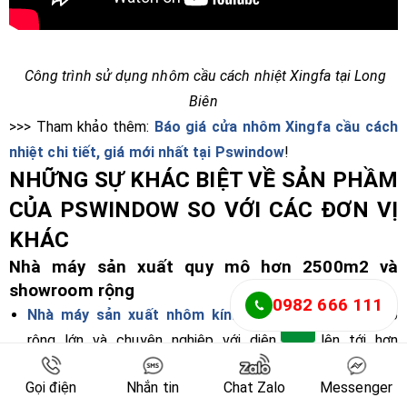
Công trình sử dụng nhôm cầu cách nhiệt Xingfa tại Long
Biên
>>> Tham khảo thêm:
Báo giá cửa nhôm Xingfa cầu cách
nhiệt chi tiết, giá mới nhất tại Pswindow
!
NHỮNG SỰ KHÁC BIỆT VỀ SẢN PHẦM
CỦA PSWINDOW SO VỚI CÁC ĐƠN VỊ
KHÁC
Nhà máy sản xuất quy mô hơn 2500m2 và
showroom rộng
0982 666 111
Nhà máy sản xuất nhôm kính Pswindow
có quy mô
rộng lớn và chuyên nghiệp với diện tích lên tới hơn
2500m2.
Gọi điện
Nhắn tin
Chat Zalo
Messenger
Áp dụng quy trình 5S trong sản xuất đạt chất lượng hiệu