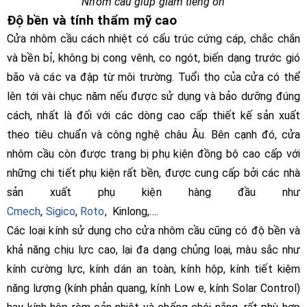
Nhôm cầu giúp giảm tiếng ồn
Độ bền và tính thẩm mỹ cao
Cửa nhôm cầu cách nhiệt có cấu trúc cứng cáp, chắc chắn
và bền bỉ, không bị cong vênh, co ngót, biến dạng trước gió
bão và các va đập từ môi trường. Tuổi thọ của cửa có thể
lên tới vài chục năm nếu được sử dụng và bảo dưỡng đúng
cách, nhất là đối với các dòng cao cấp thiết kế sản xuất
theo tiêu chuẩn và công nghệ châu Âu. Bên cạnh đó, cửa
nhôm cầu còn được trang bị phụ kiện đồng bộ cao cấp với
những chi tiết phụ kiện rất bền, được cung cấp bởi các nhà
sản xuất phụ kiện hàng đầu như
Cmech
,
Sigico
,
Roto
, Kinlong,....
Các loại kính sử dụng cho cửa nhôm cầu cũng có độ bền và
khả năng chịu lực cao, lại đa dạng chủng loại, màu sắc như
kính cường lực, kính dán an toàn, kính hộp, kính tiết kiệm
năng lượng (kính phản quang, kính Low e, kính Solar Control)