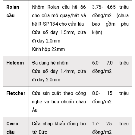
Rolan
Nhôm Rolan cầu hệ 66
3.75- 4.65 triệu
cầu
cho cửa mở quay/hất và
đồng/m2 (chưa
hệ R-SP134 cho cửa lùa
bao gồm phụ
Cửa sổ dày 1.5mm, cửa
kiện)
đi dày 2.0mm
Kính hộp 22mm
Holcom
Đa dạng hệ nhôm
6.0- 7.0 triệu
Cửa sổ dày 1.4mm, cửa
đồng/m2
đi dày 2.0mm
Fletcher
Cửa sản xuất theo công
8.0- 15 triệu
nghệ và tiêu chuẩn châu
đồng/m2
Âu
Civro
Cửa nhập khẩu đồng bộ
17- 25 triệu
cầu
từ Đức
đồng/m2