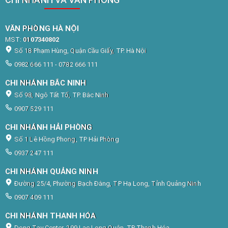
VĂN PHÒNG HÀ NỘI
MST:
0107340802
Số 18 Phạm Hùng, Quận Cầu Giấy, TP. Hà Nội
0982 666 111 - 0782 666 111
CHI NHÁNH BẮC NINH
Số 98, Ngô Tất Tố, TP. Bắc Ninh
0907 529 111
CHI NHÁNH HẢI PHÒNG
Số 1 Lê Hồng Phong, TP Hải Phòng
0937 247 111
CHI NHÁNH QUẢNG NINH
Đường 25/4, Phường Bạch Đằng, TP Hạ Long, Tỉnh Quảng Ninh
0907 409 111
CHI NHÁNH THANH HÓA
Dong Tay Center, 299 Lạc Long Quân, TP Thanh Hóa