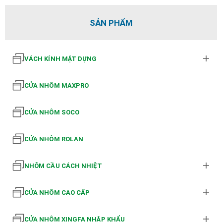
SẢN PHẨM
VÁCH KÍNH MẶT DỰNG
CỬA NHÔM MAXPRO
CỬA NHÔM SOCO
CỬA NHÔM ROLAN
NHÔM CẦU CÁCH NHIỆT
CỬA NHÔM CAO CẤP
CỬA NHÔM XINGFA NHẬP KHẨU