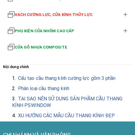
VÁCH CƯỜNG LỰC, CỬA KÍNH THỦY LỰC
PHỤ KIỆN CỬA NHÔM CAO CẤP
CỬA GỖ NHỰA COMPOSITE
Nội dung chính
1.
Cấu tạo cầu thang kính cường lực gồm 3 phần
2.
Phân loại cầu thang kính
3.
TẠI SAO NÊN SỬ DỤNG SẢN PHẦM CẦU THANG
KÍNH PSWINDOW
4.
XU HƯỚNG CÁC MẪU CẦU THANG KÍNH ĐẸP
CHI NHÁNH VÀ VĂN PHÒNG