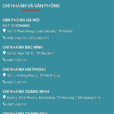
CHI NHÁNH VÀ VĂN PHÒNG
VĂN PHÒNG HÀ NỘI
MST:
0107340802
Số 18 Phạm Hùng, Quận Cầu Giấy, TP. Hà Nội
0982 666 111 - 0782 666 111
CHI NHÁNH BẮC NINH
Số 98, Ngô Tất Tố, TP. Bắc Ninh
0907 529 111
CHI NHÁNH HẢI PHÒNG
Số 1 Lê Hồng Phong, TP Hải Phòng
0937 247 111
CHI NHÁNH QUẢNG NINH
Đường 25/4, Phường Bạch Đằng, TP Hạ Long, Tỉnh Quảng Ninh
0907 409 111
CHI NHÁNH THANH HÓA