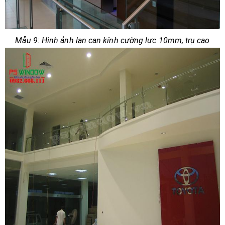
Mẫu 9: Hình ảnh lan can kính cường lực 10mm, trụ cao