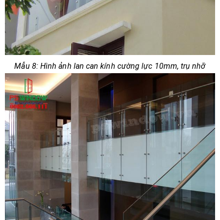
Mẫu 8: Hình ảnh lan can kính cường lực 10mm, trụ nhỡ