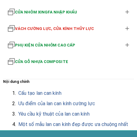
CỬA NHÔM XINGFA NHẬP KHẨU
VÁCH CƯỜNG LỰC, CỬA KÍNH THỦY LỰC
PHỤ KIỆN CỬA NHÔM CAO CẤP
CỬA GỖ NHỰA COMPOSITE
Nội dung chính
1.
Cấu tạo lan can kính
2.
Ưu điểm của lan can kính cường lực
3.
Yêu cầu kỹ thuật của lan can kính
4.
Một số mẫu lan can kính đẹp được ưa chuộng nhất