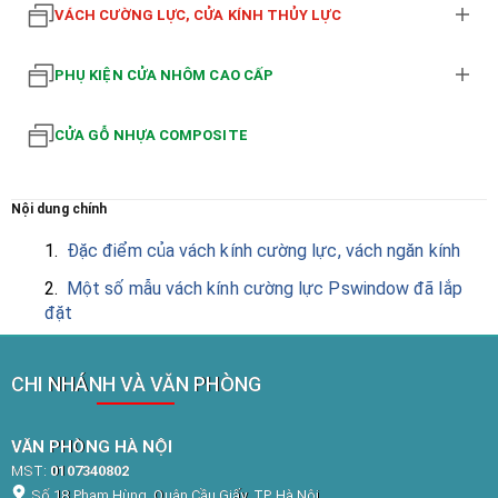
VÁCH CƯỜNG LỰC, CỬA KÍNH THỦY LỰC
PHỤ KIỆN CỬA NHÔM CAO CẤP
CỬA GỖ NHỰA COMPOSITE
Nội dung chính
1.
Đặc điểm của vách kính cường lực, vách ngăn kính
2.
Một số mẫu vách kính cường lực Pswindow đã lắp
đặt
CHI NHÁNH VÀ VĂN PHÒNG
VĂN PHÒNG HÀ NỘI
MST:
0107340802
Số 18 Phạm Hùng, Quận Cầu Giấy, TP. Hà Nội