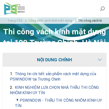
MENU
Trang Chủ
Công trình vách kính mặt dựng
Thi công vách kính m
Thi công vách kính mặt dựng
tại 109 Trường Chinh, Hà Nội
NỘI DUNG CHÍNH
1.
Thông tin chi tiết sản phẩm vách mặt dựng của
PSWINDOW tại Trường Chinh
2.
KINH NGHIỆM LỰA CHỌN NHÀ THẦU THI CÔNG
NHÔM KÍNH UY TÍN
PSWINDOW - THẦU THI CÔNG NHÔM KÍNH UY
TÍN