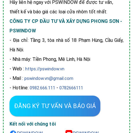
Hãy liên hệ ngay với PSWINDOW để được tư vấn,
thiết kế và báo giá các loại cửa nhôm tốt nhất:
CÔNG TY CP ĐẦU TƯ VÀ XÂY DỰNG PHONG SƠN -
PSWINDOW
- Địa chỉ: Tầng 3, tòa nhà số 18 Phạm Hùng, Cầu Giấy,
Hà Nội.
- Nhà máy: Tiền Phong, Mê Linh, Hà Nội
- Web :
https://pswindow.vn
- Mail :
pswindow.vn@gmail.com
- Hotline:
-
0982.666.111
0782666111
ĐĂNG KÝ TƯ VẤN VÀ BÁO GIÁ
Kết nối với chúng tôi