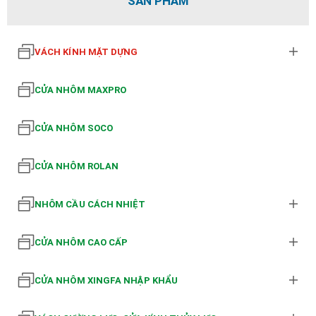
SẢN PHẨM
VÁCH KÍNH MẶT DỰNG
CỬA NHÔM MAXPRO
CỬA NHÔM SOCO
CỬA NHÔM ROLAN
NHÔM CẦU CÁCH NHIỆT
CỬA NHÔM CAO CẤP
CỬA NHÔM XINGFA NHẬP KHẨU