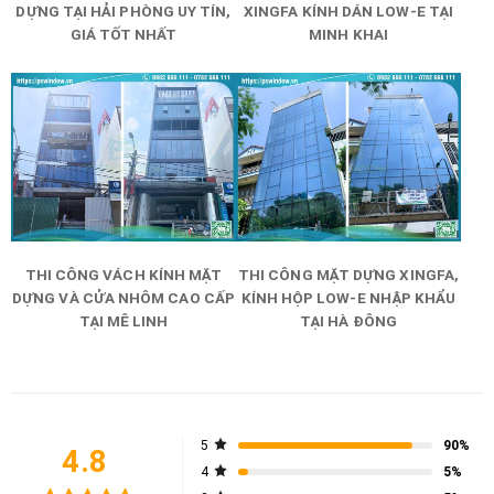
DỰNG TẠI HẢI PHÒNG UY TÍN,
XINGFA KÍNH DÁN LOW-E TẠI
GIÁ TỐT NHẤT
MINH KHAI
THI CÔNG VÁCH KÍNH MẶT
THI CÔNG MẶT DỰNG XINGFA,
DỰNG VÀ CỬA NHÔM CAO CẤP
KÍNH HỘP LOW-E NHẬP KHẨU
TẠI MÊ LINH
TẠI HÀ ĐÔNG
5
90%
4.8
4
5%