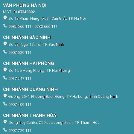
VĂN PHÒNG HÀ NỘI
MST:
0107340802
Số 18 Phạm Hùng, Quận Cầu Giấy, TP. Hà Nội
0982 666 111 - 0782 666 111
CHI NHÁNH BẮC NINH
Số 98, Ngô Tất Tố, TP. Bắc Ninh
0907 529 111
CHI NHÁNH HẢI PHÒNG
Số 1 Lê Hồng Phong, TP Hải Phòng
0937 247 111
CHI NHÁNH QUẢNG NINH
Đường 25/4, Phường Bạch Đằng, TP Hạ Long, Tỉnh Quảng Ninh
0907 409 111
CHI NHÁNH THANH HÓA
Dong Tay Center, 299 Lạc Long Quân, TP Thanh Hóa
0907 729 111