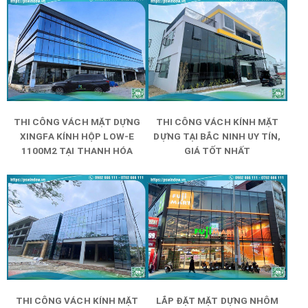
THI CÔNG VÁCH MẶT DỰNG
THI CÔNG VÁCH KÍNH MẶT
XINGFA KÍNH HỘP LOW-E
DỰNG TẠI BẮC NINH UY TÍN,
1100M2 TẠI THANH HÓA
GIÁ TỐT NHẤT
THI CÔNG VÁCH KÍNH MẶT
LẮP ĐẶT MẶT DỰNG NHÔM