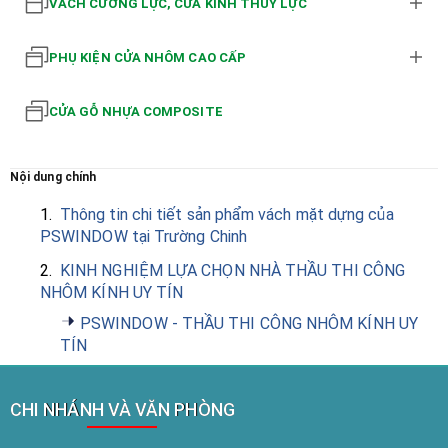
VÁCH CƯỜNG LỰC, CỬA KÍNH THỦY LỰC
PHỤ KIỆN CỬA NHÔM CAO CẤP
CỬA GỖ NHỰA COMPOSITE
Nội dung chính
1.
Thông tin chi tiết sản phẩm vách mặt dựng của
PSWINDOW tại Trường Chinh
2.
KINH NGHIỆM LỰA CHỌN NHÀ THẦU THI CÔNG
NHÔM KÍNH UY TÍN
PSWINDOW - THẦU THI CÔNG NHÔM KÍNH UY
TÍN
CHI NHÁNH VÀ VĂN PHÒNG