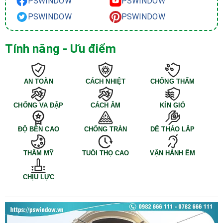
PSWINDOW
PSWINDOW
PSWINDOW
PSWINDOW
Tính năng - Ưu điểm
AN TOÀN
CÁCH NHIỆT
CHỐNG THẤM
CHỐNG VA ĐẬP
CÁCH ÂM
KÍN GIÓ
ĐỘ BỀN CAO
CHỐNG TRÀN
DỂ THÁO LẮP
THẨM MỸ
TUỔI THỌ CAO
VẬN HÀNH ÊM
CHỊU LỰC