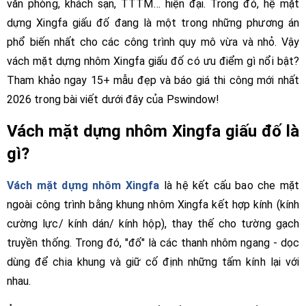
văn phòng, khách sạn, TTTM… hiện đại. Trong đó, hệ mặt
dựng Xingfa giấu đố đang là một trong những phương án
phổ biến nhất cho các công trình quy mô vừa và nhỏ. Vậy
vách mặt dựng nhôm Xingfa giấu đố có ưu điểm gì nổi bật?
Tham khảo ngay 15+ mẫu đẹp và báo giá thi công mới nhất
2026 trong bài viết dưới đây của Pswindow!
Vách mặt dựng nhôm Xingfa giấu đố là
gì?
Vách mặt dựng nhôm Xingfa
là hệ kết cấu bao che mặt
ngoài công trình bằng khung nhôm Xingfa kết hợp kính (kính
cường lực/ kính dán/ kính hộp), thay thế cho tường gạch
truyền thống. Trong đó, "đố" là các thanh nhôm ngang - dọc
dùng để chia khung và giữ cố định những tấm kính lại với
nhau.