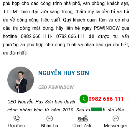
phù hợp cho các công trình nhà phố, văn phòng, khách sạn,
TTTM… hiện đại, vừa sang trọng, thẩm mỹ lại bền bỉ và tối
ưu về công năng, hiệu suất. Quý khách quan tâm và có nhu
cầu thi công mặt dựng, hãy liên hệ ngay PSWINDOW qua
hotline 0982.666.111l- 0782.666.111 để được tư vấn
phương án phù hợp cho công trình và nhận báo giá chi tiết,
ưu đãi nhất!
NGUYỄN HUY SƠN
CEO PSWINDOW
0982 666 111
CEO Nguyễn Huy Sơn bén duyên với nghề sản xuất- thi
công nhôm kính từ năm 2010. Sau quá trình rèn dũa,
trau dồi kinh nghiệm tại các tập đoàn nhôm kính hàng
Gọi điện
Nhắn tin
Chat Zalo
Messenger
đầu, anh đã mở xưởng sản xuất nhôm kính đầu tiên vào