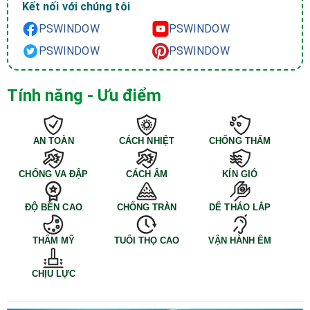
Kết nối với chúng tôi
PSWINDOW
PSWINDOW
PSWINDOW
PSWINDOW
Tính năng - Ưu điểm
AN TOÀN
CÁCH NHIỆT
CHỐNG THẤM
CHỐNG VA ĐẬP
CÁCH ÂM
KÍN GIÓ
ĐỘ BỀN CAO
CHỐNG TRÀN
DỂ THÁO LẮP
THẨM MỸ
TUỔI THỌ CAO
VẬN HÀNH ÊM
CHỊU LỰC