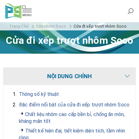
MENU
Trang Chủ
Cửa nhôm Soco
Cửa đi xếp trượt nhôm Soco
Cửa đi xếp trượt nhôm Soco
NỘI DUNG CHÍNH
1.
Thông số kỹ thuật
2.
Đặc điểm nổi bật của cửa đi xếp trượt nhôm Soco
Chất liệu nhôm cao cấp bền bỉ, chống ăn mòn,
kháng mặn tốt
Thiết kế hiện đại, tiết kiệm diện tích, tầm nhìn
rộng