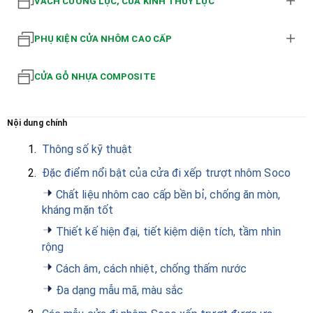
VÁCH CƯỜNG LỰC, CỬA KÍNH THỦY LỰC
PHỤ KIỆN CỬA NHÔM CAO CẤP
CỬA GỖ NHỰA COMPOSITE
Nội dung chính
1.
Thông số kỹ thuật
2.
Đặc điểm nổi bật của cửa đi xếp trượt nhôm Soco
Chất liệu nhôm cao cấp bền bỉ, chống ăn mòn,
kháng mặn tốt
Thiết kế hiện đại, tiết kiệm diện tích, tầm nhìn
rộng
Cách âm, cách nhiệt, chống thấm nước
Đa dạng mẫu mã, màu sắc