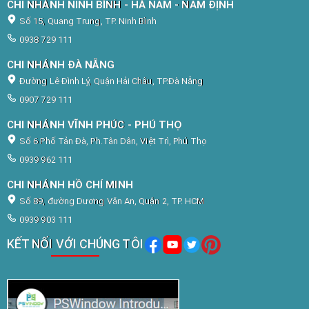
CHI NHÁNH NINH BÌNH - HÀ NAM - NAM ĐỊNH
Số 15, Quang Trung, TP. Ninh Bình
0938 729 111
CHI NHÁNH ĐÀ NẴNG
Đường Lê Đình Lý, Quận Hải Châu, TP.Đà Nẵng
0907 729 111
CHI NHÁNH VĨNH PHÚC - PHÚ THỌ
Số 6 Phố Tản Đà, Ph.Tân Dân, Việt Trì, Phú Thọ
0939 962 111
CHI NHÁNH HỒ CHÍ MINH
Số 89, đường Dương Văn An, Quận 2, TP. HCM
0939 903 111
KẾT NỐI VỚI CHÚNG TÔI