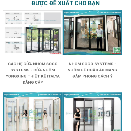
ĐƯỢC ĐỀ XUẤT CHO BẠN
CÁC HỆ CỬA NHÔM SOCO
NHÔM SOCO SYSTEMS -
SYSTEMS - CỬA NHÔM
NHÔM HỆ CHÂU ÂU MANG
YONGXING THIẾT KẾ ITALYA
ĐẬM PHONG CÁCH Ý
ĐẲNG CẤP