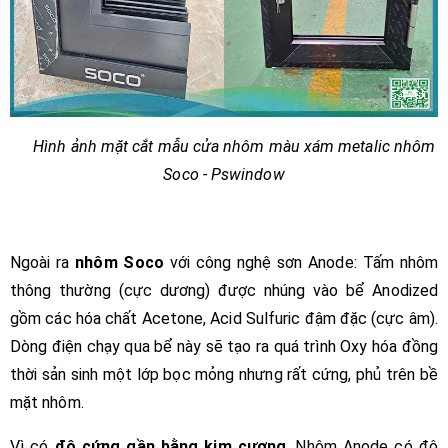
Hình ảnh mặt cắt mẫu cửa nhôm màu xám metalic nhôm
Soco - Pswindow
Ngoài ra
nhôm Soco
với công nghệ sơn Anode: Tấm nhôm
thông thường (cực dương) được nhúng vào bể Anodized
gồm các hóa chất Acetone, Acid Sulfuric đậm đặc (cực âm).
Dòng điện chạy qua bể này sẽ tạo ra quá trình Oxy hóa đồng
thời sản sinh một lớp bọc mỏng nhưng rất cứng, phủ trên bề
mặt nhôm.
Vì có
độ cứng gần bằng kim cương
, Nhôm Anode có độ