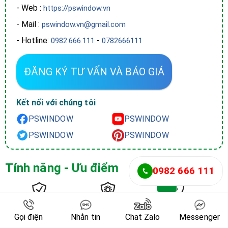
- Web :
https://pswindow.vn
- Mail :
pswindow.vn@gmail.com
- Hotline:
-
0982.666.111
0782666111
ĐĂNG KÝ TƯ VẤN VÀ BÁO GIÁ
Kết nối với chúng tôi
PSWINDOW
PSWINDOW
PSWINDOW
PSWINDOW
Tính năng - Ưu điểm
0982 666 111
AN TOÀN
CÁCH NHIỆT
CHỐNG THẤM
Gọi điện
Nhắn tin
Chat Zalo
Messenger
CHỐNG VA ĐẬP
CÁCH ÂM
KÍN GIÓ