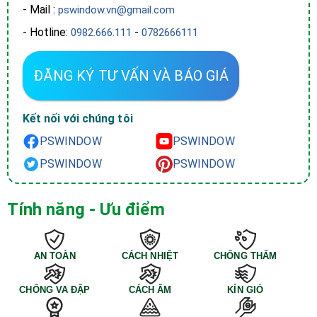
- Mail :
pswindow.vn@gmail.com
- Hotline:
-
0982.666.111
0782666111
ĐĂNG KÝ TƯ VẤN VÀ BÁO GIÁ
Kết nối với chúng tôi
PSWINDOW
PSWINDOW
PSWINDOW
PSWINDOW
Tính năng - Ưu điểm
AN TOÀN
CÁCH NHIỆT
CHỐNG THẤM
CHỐNG VA ĐẬP
CÁCH ÂM
KÍN GIÓ