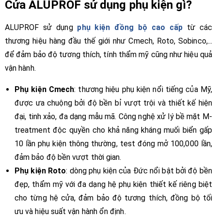
Cửa ALUPROF sử dụng phụ kiện gì?
ALUPROF sử dụng
phụ kiện đồng bộ cao cấp
từ các
thương hiệu hàng đầu thế giới như Cmech, Roto, Sobinco,...
để đảm bảo độ tương thích, tính thẩm mỹ cũng như hiệu quả
vận hành.
Phụ kiện Cmech
: thương hiệu phụ kiện nổi tiếng của Mỹ,
được ưa chuộng bởi độ bền bỉ vượt trội và thiết kế hiện
đại, tinh xảo, đa dạng mẫu mã. Công nghệ xử lý bề mặt M-
treatment độc quyền cho khả năng kháng muối biển gấp
10 lần phụ kiện thông thường, test đóng mở 100,000 lần,
đảm bảo độ bền vượt thời gian.
Phụ kiện Roto
: dòng phụ kiện của Đức nổi bật bởi độ bền
đẹp, thẩm mỹ với đa dạng hệ phụ kiện thiết kế riêng biệt
cho từng hệ cửa, đảm bảo độ tương thích, đồng bộ tối
ưu và hiệu suất vận hành ổn định.