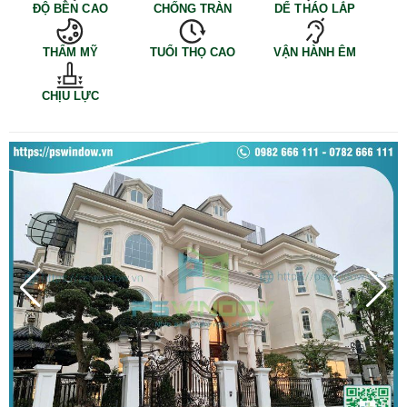
ĐỘ BỀN CAO
CHỐNG TRÀN
DỂ THÁO LẮP
THẨM MỸ
TUỔI THỌ CAO
VẬN HÀNH ÊM
CHỊU LỰC