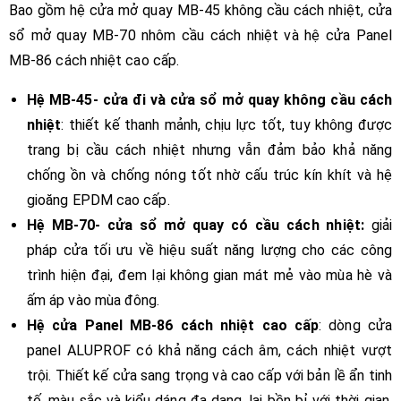
Bao gồm hệ cửa mở quay MB-45 không cầu cách nhiệt, cửa
sổ mở quay MB-70 nhôm cầu cách nhiệt và hệ cửa Panel
MB-86 cách nhiệt cao cấp.
Hệ MB-45- cửa đi và cửa sổ mở quay không cầu cách
nhiệt
: thiết kế thanh mảnh, chịu lực tốt, tuy không được
trang bị cầu cách nhiệt nhưng vẫn đảm bảo khả năng
chống ồn và chống nóng tốt nhờ cấu trúc kín khít và hệ
gioăng EPDM cao cấp.
Hệ MB-70- cửa sổ mở quay có cầu cách nhiệt:
giải
pháp cửa tối ưu về hiệu suất năng lượng cho các công
trình hiện đại, đem lại không gian mát mẻ vào mùa hè và
ấm áp vào mùa đông.
Hệ cửa Panel MB-86 cách nhiệt cao cấp
: dòng cửa
panel ALUPROF có khả năng cách âm, cách nhiệt vượt
trội. Thiết kế cửa sang trọng và cao cấp với bản lề ẩn tinh
tế, màu sắc và kiểu dáng đa dạng, lại bền bỉ với thời gian,