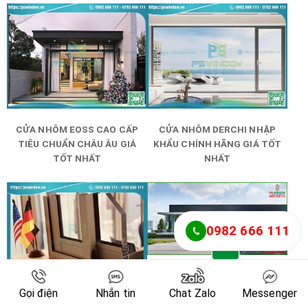
CỬA NHÔM EOSS CAO CẤP
CỬA NHÔM DERCHI NHẬP
TIÊU CHUẨN CHÂU ÂU GIÁ
KHẨU CHÍNH HÃNG GIÁ TỐT
TỐT NHẤT
NHẤT
0982 666 111
Gọi điện
Nhắn tin
Chat Zalo
Messenger
NHÔM CAO CẤP SCHÜCO
(SCHUCO) - GERMANY