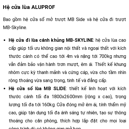
Hệ cửa lùa ALUPROF
Bao gồm hệ cửa sổ mở trượt MB Side và hệ cửa đi trượt
MB-Skyline.
Hệ cửa đi lùa cánh khủng MB-SKYLINE
: hệ cửa lùa cao
cấp giúp tối ưu không gian nội thất và ngoại thất với kích
thước cánh có thể cao tới 4m và nặng tới 700kg nhưng
vẫn đảm bảo vận hành trơn mượt, êm ái. Thiết kế khung
nhôm cực kỳ thanh mảnh và cứng cáp, vừa cho tầm nhìn
rộng thoáng vừa sang trọng, tinh tế và đẳng cấp.
Hệ cửa sổ lùa MB SLIDE
: thiết kế linh hoạt với kích
thước cánh tối đa 1800x2600mm (rộng x cao), trọng
lượng tối đa tới 160kg. Cửa đóng mở êm ái, tính thẩm mỹ
cao, giúp tận dụng tối đa ánh sáng tự nhiên, tạo sự thông
thoáng cho căn phòng, thích hợp lắp đặt cho mọi loại
công trình dù có không gian mở hẹp.