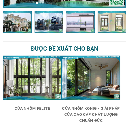
ĐƯỢC ĐỀ XUẤT CHO BẠN
CỬA NHÔM FELITE
CỬA NHÔM KONIG - GIẢI PHÁP
CỬA CAO CẤP CHẤT LƯỢNG
CHUẨN ĐỨC