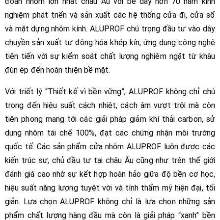
đoàn nhôm lớn nhất châu Âu với bề dày hơn 70 năm kinh
nghiệm phát triển và sản xuất các hệ thống cửa đi, cửa sổ
và mặt dựng nhôm kính. ALUPROF chú trọng đầu tư vào dây
chuyền sản xuất tự động hóa khép kín, ứng dụng công nghệ
tiên tiến với sự kiểm soát chất lượng nghiêm ngặt từ khâu
đùn ép đến hoàn thiện bề mặt.
Với triết lý “Thiết kế vì bền vững”, ALUPROF không chỉ chú
trọng đến hiệu suất cách nhiệt, cách âm vượt trội mà còn
tiên phong mang tới các giải pháp giảm khí thải carbon, sử
dụng nhôm tái chế 100%, đạt các chứng nhận môi trường
quốc tế. Các sản phẩm cửa nhôm ALUPROF luôn được các
kiến trúc sư, chủ đầu tư tại châu Âu cũng như trên thế giới
đánh giá cao nhờ sự kết hợp hoàn hảo giữa độ bền cơ học,
hiệu suất năng lượng tuyệt vời và tính thẩm mỹ hiện đại, tối
giản. Lựa chọn ALUPROF không chỉ là lựa chọn những sản
phẩm chất lượng hàng đầu mà còn là giải pháp “xanh” bền