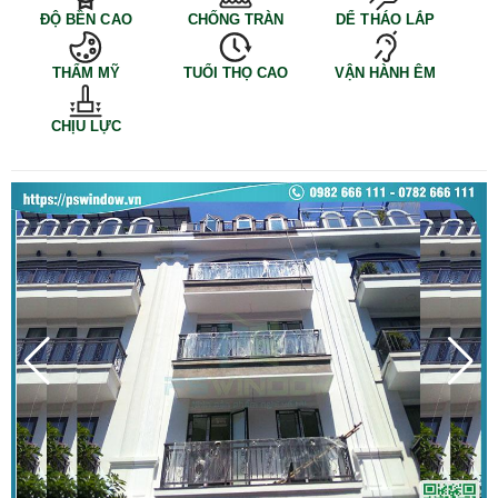
ĐỘ BỀN CAO
CHỐNG TRÀN
DỂ THÁO LẮP
THẨM MỸ
TUỔI THỌ CAO
VẬN HÀNH ÊM
CHỊU LỰC