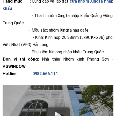
Hạng mục
: Cung cấp và lắp đặt
cửa nhôm Xingfa nhập
khẩu
- Thanh nhôm Xingfa nhập khẩu Quảng Đông,
Trung Quốc.
- Mầu sắc: nhôm Xingfa nâu cafe
- Kính: Kính hộp 20.38mm (5x9CKx6.38) phôi
Việt Nhật (VFG) Hải Long.
- Phụ kiện: Kinlong nhập khẩu Trung Quốc
Đơn vị thi công:
Nhà thầu Nhôm kính Phong Sơn -
PSWINDOW
Hotline
:
0982.666.111