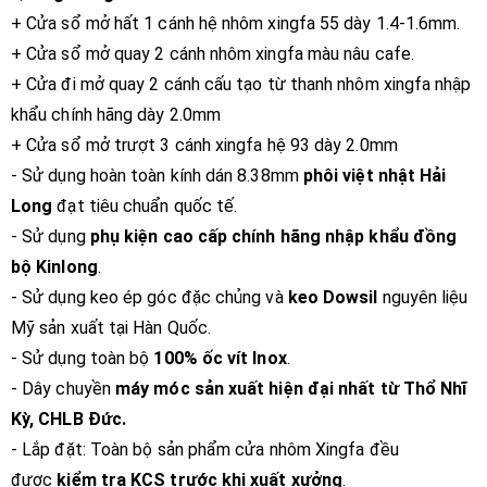
+ Cửa sổ mở hất 1 cánh hệ nhôm xingfa 55 dày 1.4-1.6mm.
+ Cửa sổ mở quay 2 cánh nhôm xingfa màu nâu cafe.
+ Cửa đi mở quay 2 cánh cấu tạo từ thanh nhôm xingfa nhập
khẩu chính hãng dày 2.0mm
+ Cửa sổ mở trượt 3 cánh xingfa hệ 93 dày 2.0mm
- S
ử dụng hoàn toàn kính dán 8.38mm
phôi việt nhật Hải
Long
đạt tiêu chuẩn quốc tế.
- S
ử dụng
phụ kiện cao cấp chính hãng nhập khẩu đồng
bộ Kinlong
.
- S
ử dụng keo ép góc đặc chủng và
keo Dowsil
nguyên liệu
Mỹ sản xuất tại Hàn Quốc.
- S
ử dụng toàn bộ
100% ốc vít Inox
.
- Dây chuyền
máy móc sản xuất
hiện đại nhất từ Thổ Nhĩ
Kỳ, CHLB Đức.
-
Lắp đặt:
Toàn bộ sản phẩm cửa nhôm Xingfa đều
được
kiểm tra KCS trước khi xuất xưởng
.