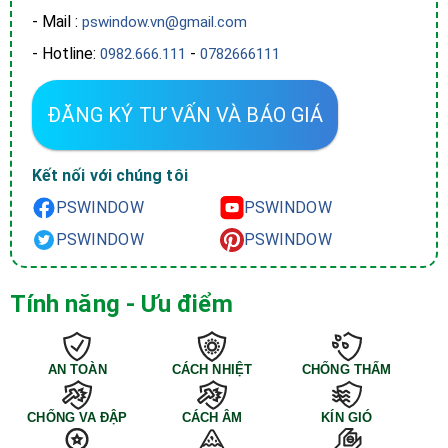
- Mail :
pswindow.vn@gmail.com
- Hotline:
-
0982.666.111
0782666111
ĐĂNG KÝ TƯ VẤN VÀ BÁO GIÁ
Kết nối với chúng tôi
PSWINDOW
PSWINDOW
PSWINDOW
PSWINDOW
Tính năng - Ưu điểm
AN TOÀN
CÁCH NHIỆT
CHỐNG THẤM
CHỐNG VA ĐẬP
CÁCH ÂM
KÍN GIÓ