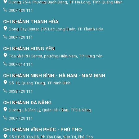
Đường 25/4, Phường Bạch Đằng, TP Hạ Long, Tỉnh Quảng Ninh
0907 409 111
CHI NHÁNH THANH HÓA
Dong Tay Center, 299 Lạc Long Quân, TP Thanh Hóa
0907 729 111
CHI NHÁNH HƯNG YÊN
Tòa nhà P.H Center, phường Hiến Nam, TP Hưng Yên
0907 614 111
CHI NHÁNH NINH BÌNH - HÀ NAM - NAM ĐỊNH
Số 15, Quang Trung, TP. Ninh Bình
0938 729 111
CHI NHÁNH ĐÀ NẴNG
Đường Lê Đình Lý, Quận Hải Châu, TP.Đà Nẵng
0907 729 111
CHI NHÁNH VĨNH PHÚC - PHÚ THỌ
Số 6 Phố Tản Đà, Ph.Tân Dân, Việt Trì, Phú Thọ