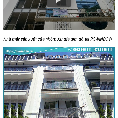
Nhà máy sản xuất cửa nhôm Xingfa tem đỏ tại PSWINDOW