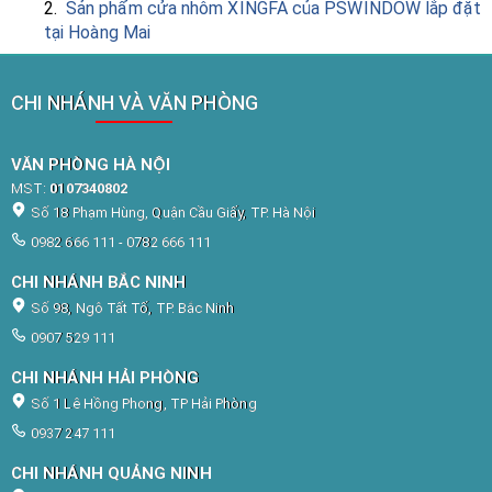
2.
Sản phẩm cửa nhôm XINGFA của PSWINDOW lắp đặt
tại Hoàng Mai
CHI NHÁNH VÀ VĂN PHÒNG
VĂN PHÒNG HÀ NỘI
MST:
0107340802
Số 18 Phạm Hùng, Quận Cầu Giấy, TP. Hà Nội
0982 666 111 - 0782 666 111
CHI NHÁNH BẮC NINH
Số 98, Ngô Tất Tố, TP. Bắc Ninh
0907 529 111
CHI NHÁNH HẢI PHÒNG
Số 1 Lê Hồng Phong, TP Hải Phòng
0937 247 111
CHI NHÁNH QUẢNG NINH