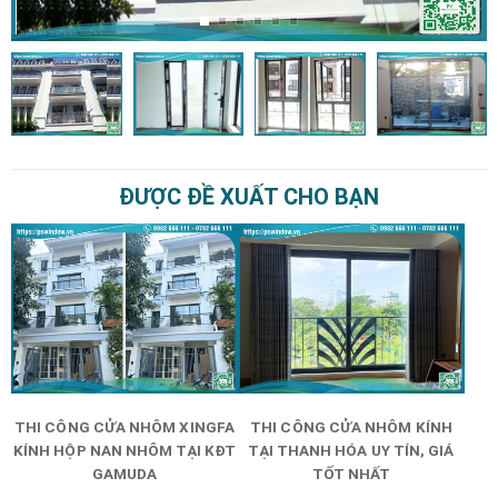
ĐƯỢC ĐỀ XUẤT CHO BẠN
THI CÔNG CỬA NHÔM XINGFA
THI CÔNG CỬA NHÔM KÍNH
KÍNH HỘP NAN NHÔM TẠI KĐT
TẠI THANH HÓA UY TÍN, GIÁ
GAMUDA
TỐT NHẤT