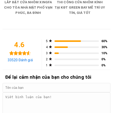
LẮP ĐẶT CỬA NHÔM XINGFA
THI CÔNG CỬA NHÔM KÍNH
CHO TÒA NHÀ MẶT PHỐ VẠN
TẠI KĐT GREEN BAY MỄ TRÌ UY
PHÚC, BA ĐÌNH
TÍN, GIÁ TỐT
5
60%
4.6
4
30%
3
10%
2
0%
33520 Đánh giá
1
0%
Để lại cảm nhận của bạn cho chúng tôi