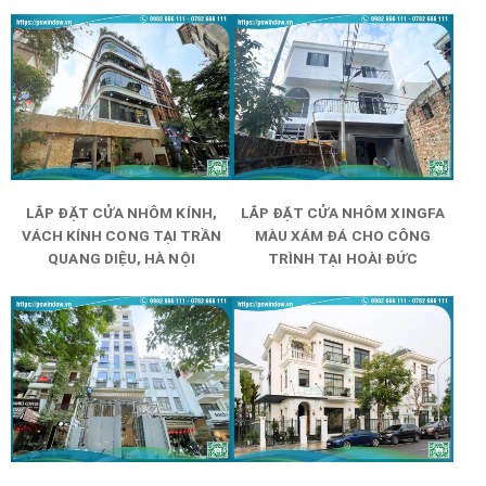
LẮP ĐẶT CỬA NHÔM KÍNH,
LẮP ĐẶT CỬA NHÔM XINGFA
VÁCH KÍNH CONG TẠI TRẦN
MÀU XÁM ĐÁ CHO CÔNG
QUANG DIỆU, HÀ NỘI
TRÌNH TẠI HOÀI ĐỨC