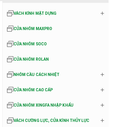
VÁCH KÍNH MẶT DỰNG
CỬA NHÔM MAXPRO
CỬA NHÔM SOCO
CỬA NHÔM ROLAN
NHÔM CẦU CÁCH NHIỆT
CỬA NHÔM CAO CẤP
CỬA NHÔM XINGFA NHẬP KHẨU
VÁCH CƯỜNG LỰC, CỬA KÍNH THỦY LỰC