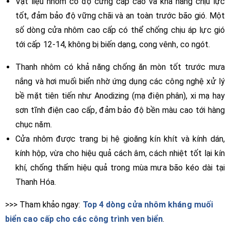
Vật liệu nhôm có độ cứng cáp cao và khả năng chịu lực
tốt, đảm bảo độ vững chãi và an toàn trước bão gió. Một
số dòng cửa nhôm cao cấp có thể chống chịu áp lực gió
tới cấp 12-14, không bị biến dạng, cong vênh, co ngót.
Thanh nhôm có khả năng chống ăn mòn tốt trước mưa
nắng và hơi muối biển nhờ ứng dụng các công nghệ xử lý
bề mặt tiên tiến như Anodizing (mạ điện phân), xi mạ hay
sơn tĩnh điện cao cấp, đảm bảo độ bền màu cao tới hàng
chục năm.
Cửa nhôm được trang bị hệ gioăng kín khít và kính dán,
kính hộp, vừa cho hiệu quả cách âm, cách nhiệt tốt lại kín
khí, chống thấm hiệu quả trong mùa mưa bão kéo dài tại
Thanh Hóa.
>>> Tham khảo ngay:
Top 4 dòng cửa nhôm kháng muối
biển cao cấp cho các công trình ven biển
.