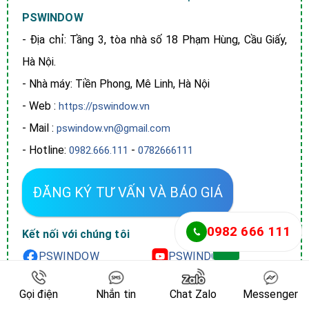
PSWINDOW
- Địa chỉ: Tầng 3, tòa nhà số 18 Phạm Hùng, Cầu Giấy,
Hà Nội.
- Nhà máy: Tiền Phong, Mê Linh, Hà Nội
- Web :
https://pswindow.vn
- Mail :
pswindow.vn@gmail.com
- Hotline:
-
0982.666.111
0782666111
ĐĂNG KÝ TƯ VẤN VÀ BÁO GIÁ
0982 666 111
Kết nối với chúng tôi
PSWINDOW
PSWINDOW
PSWINDOW
PSWINDOW
Gọi điện
Nhắn tin
Chat Zalo
Messenger