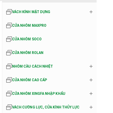
VÁCH KÍNH MẶT DỰNG
CỬA NHÔM MAXPRO
CỬA NHÔM SOCO
CỬA NHÔM ROLAN
NHÔM CẦU CÁCH NHIỆT
CỬA NHÔM CAO CẤP
CỬA NHÔM XINGFA NHẬP KHẨU
VÁCH CƯỜNG LỰC, CỬA KÍNH THỦY LỰC