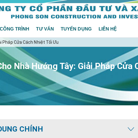
CÔNG TRÌNH
TƯ VẤN
TUYỂN DỤNG
LIÊN HỆ
i Pháp Cửa Cách Nhiệt Tối Ưu
ho Nhà Hướng Tây: Giải Pháp Cửa C
DUNG CHÍNH