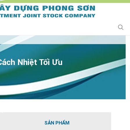
ách Nhiệt Tối Ưu
SẢN PHẨM